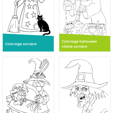
Coloriage halloween
Coloriage sorciere
vilaine sorciere