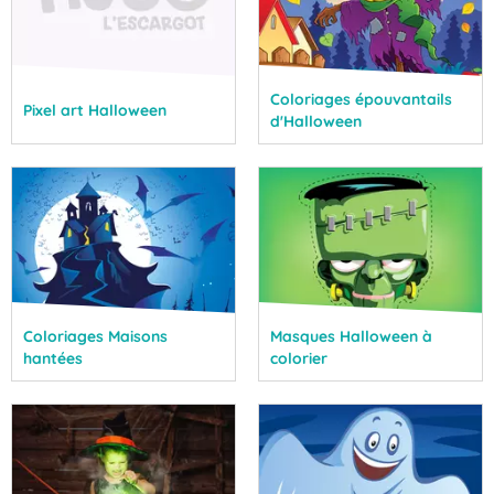
Coloriages épouvantails
Pixel art Halloween
d'Halloween
Coloriages Maisons
Masques Halloween à
hantées
colorier