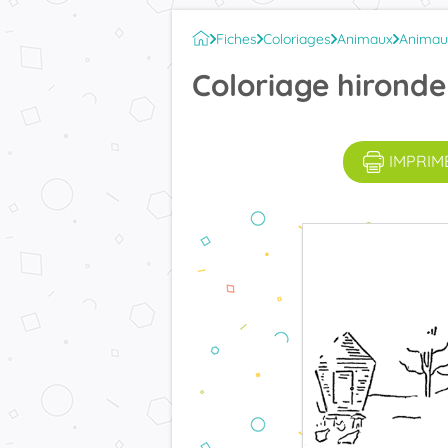
Fiches
Coloriages
Animaux
Animau
Coloriage hironde
IMPRIM