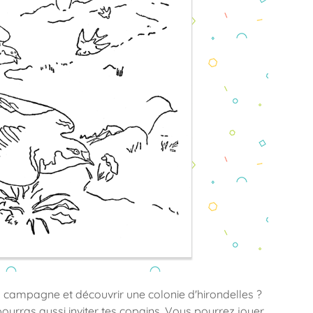
a campagne et découvrir une colonie d'hirondelles ?
pourras aussi inviter tes copains. Vous pourrez jouer