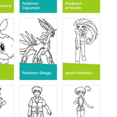
Pokémon
Pokémon
eunard
Capumain
Artikodin
Pokémon Dialga
jessie Pokémon