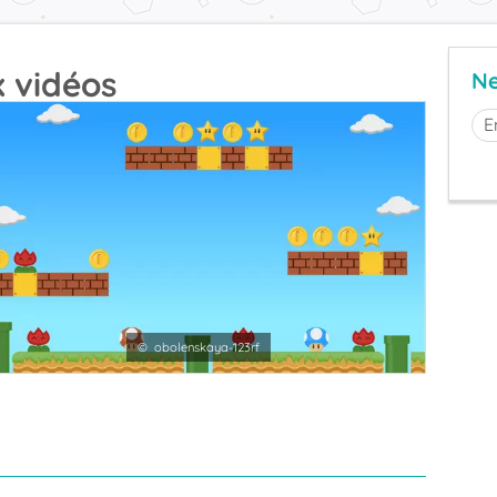
x vidéos
Ne
© obolenskaya-123rf