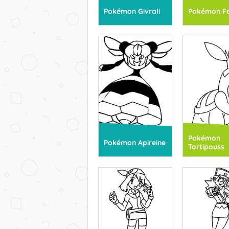
Pokémon Givrali
Pokémon F
Pokémon
Pokémon Apireine
Tortipouss