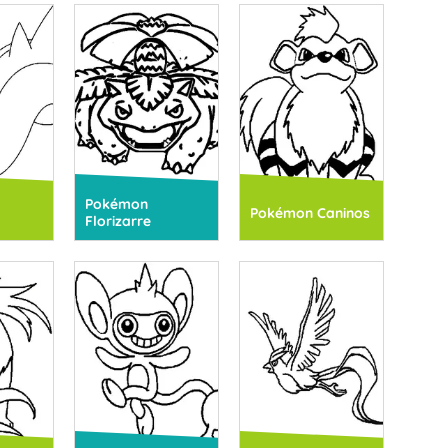
Pokémon
Pokémon Caninos
Florizarre