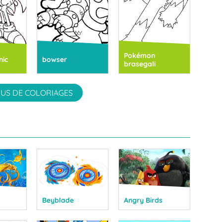
Pokémon
nic
bowser
brasegali
US DE COLORIAGES
Beyblade
Angry Birds