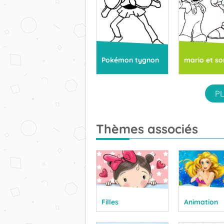
Pokémon tygnon
mario et so
PL
Thèmes associés
Filles
Animation