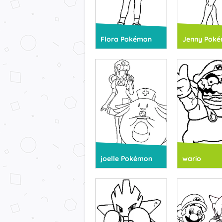
Flora Pokémon
Jenny Pok
joelle Pokémon
wario