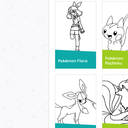
Pokémon
Pokémon Flora
Pachirisu