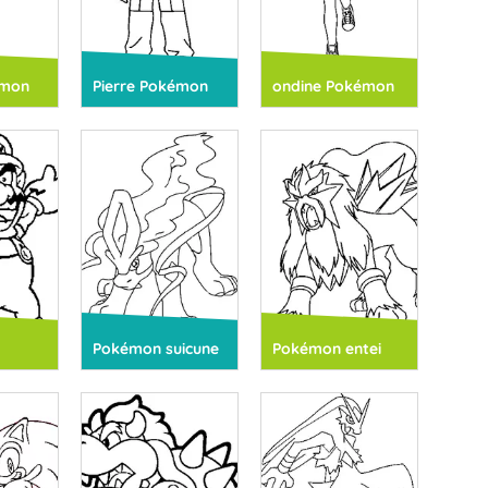
émon
Pierre Pokémon
ondine Pokémon
Pokémon suicune
Pokémon entei