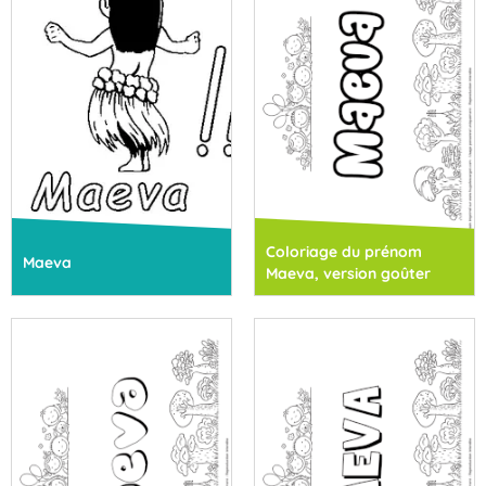
Coloriage du prénom
Maeva
Maeva, version goûter