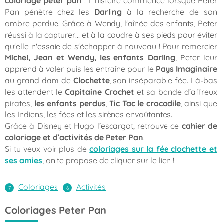
coloriage peter pan
! L’histoire commence lorsque Peter
Pan pénètre chez les
Darling
à la recherche de son
ombre perdue. Grâce à Wendy, l'aînée des enfants, Peter
réussi à la capturer… et à la coudre à ses pieds pour éviter
qu'elle n'essaie de s'échapper à nouveau ! Pour remercier
Michel, Jean et Wendy, les enfants Darling
, Peter leur
apprend à voler puis les entraîne pour le
Pays Imaginaire
au grand dam de
Clochette
, son inséparable fée. Là-bas
les attendent le
Capitaine Crochet
et sa bande d’affreux
pirates,
les enfants perdus
,
Tic Tac le crocodile
, ainsi que
les Indiens, les fées et les sirènes envoûtantes.
Grâce à Disney et Hugo l’escargot, retrouve ce
cahier de
coloriage et d’activités de Peter Pan
.
Si tu veux voir plus de
coloriages sur la fée clochette et
ses amies
, on te propose de cliquer sur le lien !
Coloriages
Activités
Coloriages Peter Pan