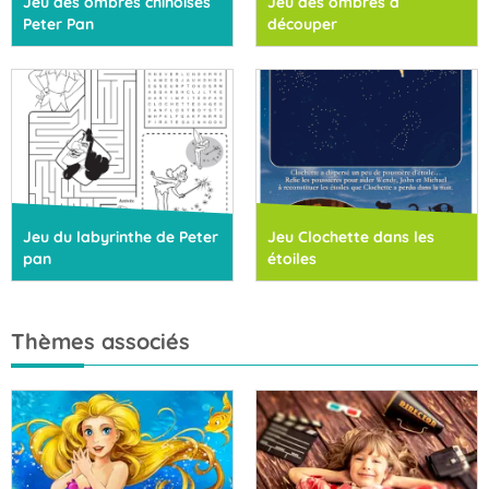
Jeu des ombres chinoises
Jeu des ombres à
Peter Pan
découper
Jeu du labyrinthe de Peter
Jeu Clochette dans les
pan
étoiles
Thèmes associés