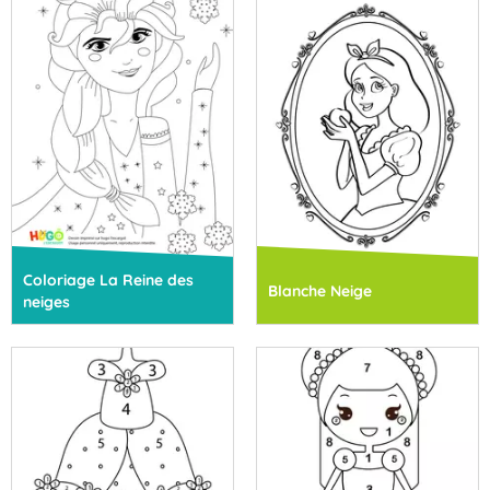
Coloriage La Reine des
Blanche Neige
neiges