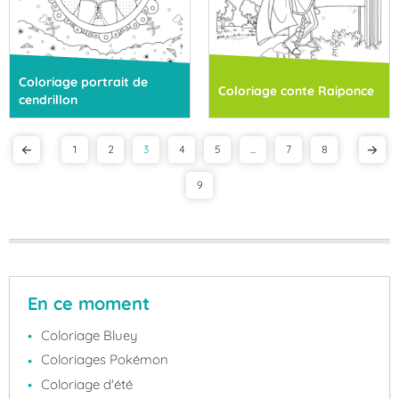
Coloriage portrait de
Coloriage conte Raiponce
cendrillon
1
2
3
4
5
...
7
8
9
En ce moment
Coloriage Bluey
Coloriages Pokémon
Coloriage d'été