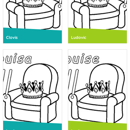
Clovis
Ludovic