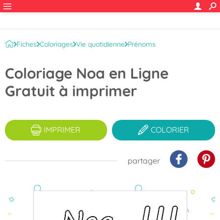
Fiches
Coloriages
Vie quotidienne
Prénoms
Prénoms de garçons
Coloriage Noa en Ligne
Gratuit à imprimer
IMPRIMER
COLORIER
partager