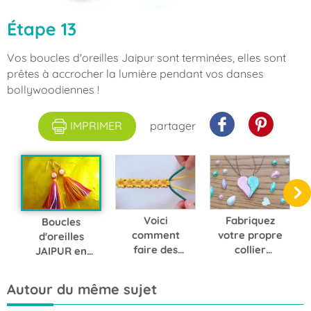
Étape 13
Vos boucles d'oreilles Jaipur sont terminées, elles sont
prêtes à accrocher la lumière pendant vos danses
bollywoodiennes !
IMPRIMER
partager
Voici
Fabriquez
Boucles
comment
votre propre
d'oreilles
faire des
collier
JAIPUR en
nœuds en
d'amitié avec
coton
forme de
un peu de
mouliné
Autour du même sujet
fleurs pour
pâte FIMO
créer des