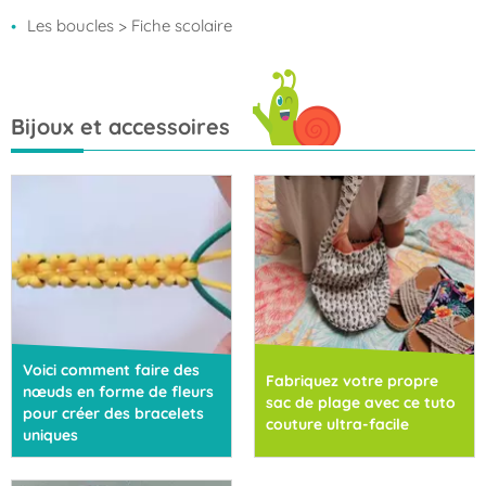
bracelets
Les boucles
> Fiche scolaire
uniques
Bijoux et accessoires
Voici comment faire des
Fabriquez votre propre
nœuds en forme de fleurs
sac de plage avec ce tuto
pour créer des bracelets
couture ultra-facile
uniques