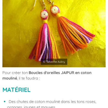
© Séverine Aubry
Pour créer ton
Boucles d'oreilles JAIPUR en coton
mouliné
, il te faudra :
MATÉRIEL
Des chutes de coton mouliné dans les tons roses,
oranges, jaunes et mauves