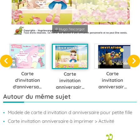
© Hugo l'escargot
Carte
Carte
Carte
d'invitation
invitation
invitation
d'anniversair
anniversaire
anniversaire
e thème des
Halloween
petite fille
Autour du même sujet
licornes
Modele de carte d invitation d anniversaire pour petite fille
Carte invitation anniversaire à imprimer
> Activité