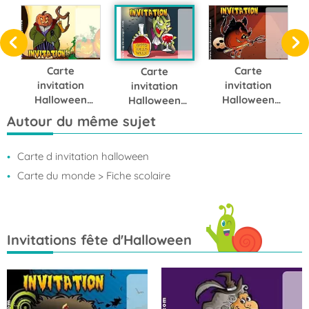
Carte
Carte
Carte
invitation
invitation
invitation
Halloween
Halloween
Halloween
ogre
diablotin
Dracula
Autour du même sujet
citrouille
fourchu
Carte d invitation halloween
Carte du monde
> Fiche scolaire
Invitations fête d'Halloween