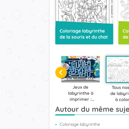
Coloriage labyrinthe
Co
de la souris et du chat
de
Jeux de
Tous nos
labyrinthe à
de labyr
imprimer :
à colo
trouvez le bon
Autour du même suje
chemin !
Coloriage labyrinthe