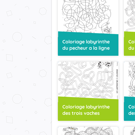
Coloriage labyrinthe
Co
du pecheur a la ligne
du
Coloriage labyrinthe
Co
des trois vaches
de