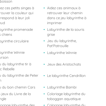
 boisson
ez ces petits singes à
Aidez ces animaux à
rouver la couleur qui
retrouver leur chemin
respond à leur joli
dans ce jeu labyrinthe à
ud
imprimer
byrinthe promenade
Labyrinthe de la souris
s chiens
grise
Jeu du labyrinthe,
yrinthe circulaire
Pat'Patrouille
byrinthe Winnie
Labyrinthe Winnie
Ourson
 du labyrinthe tir à
Jeux des Aristochats
rc Rebelle
u du labyrinthe de Peter
Le labyrinthe Cendrillon
n
u du bon chemin Cars
Labyrinthe Bambi
 jeux du Livre de la
Coloriage labyrinthe du
ngle
toboggan aquatique
oriage labyrinthe des
Coloriage labyrinthe du