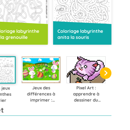
loriage labyrinthe
Coloriage labyrinthe
 la grenouille
anita la souris
Jeux des
Pixel Art :
 jeux
différences à
apprendre à
inthes
imprimer :
dessiner du
rier
saurez-vous les
pixel art
t
retrouver ?