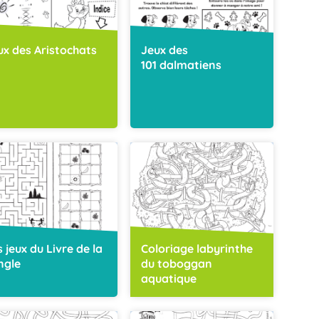
ux des Aristochats
Jeux des
101 dalmatiens
s jeux du Livre de la
Coloriage labyrinthe
ngle
du toboggan
aquatique