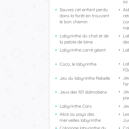
sa
Sauvez cet enfant perdu
Aid
dans la forêt en trouvant
ret
le bon chemin
cor
nœ
Labyrinthe du chat et de
La
la pelote de laine
de
Labyrinthe carré géant
Lab
La
Coco, le labyrinthe
l'
Jeu
Jeu du labyrinthe Rebelle
l'a
Je
Jeux des 101 dalmatiens
pa
Labyrinthe Cars
Je
Alice au pays des
Les
merveilles labyrinthe
Ju
Coloriage labyrinthe du
Col