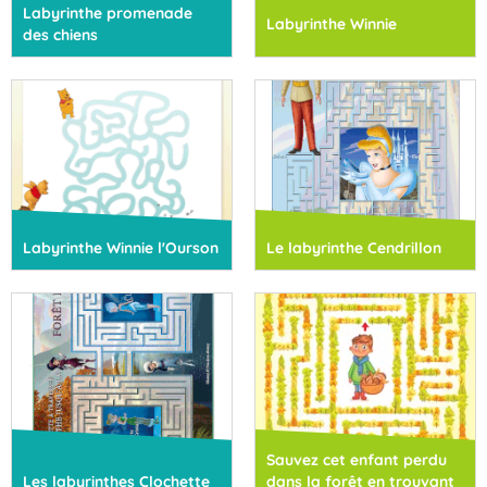
Labyrinthe promenade
Labyrinthe Winnie
des chiens
Labyrinthe Winnie l'Ourson
Le labyrinthe Cendrillon
Sauvez cet enfant perdu
Les labyrinthes Clochette
dans la forêt en trouvant