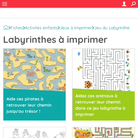
Fiches
Activités enfants
Jeux à imprimer
Jeu du Labyrinthe
Labyrinthes à imprimer
Labyrinthes à imprimer
Aidez ces animaux à
Aide ces pirates à
retrouver leur chemin
retrouver leur chemin
dans ce jeu labyrinthe à
jusqu'au trésor !
imprimer