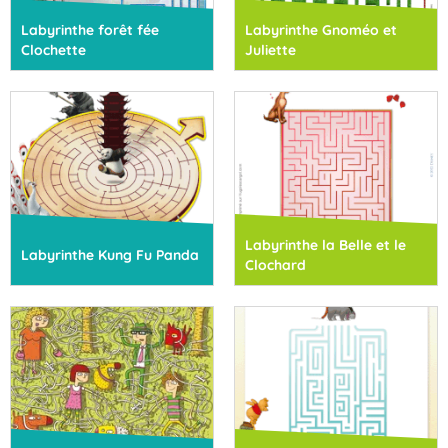
Labyrinthe forêt fée
Labyrinthe Gnoméo et
Clochette
Juliette
Labyrinthe la Belle et le
Labyrinthe Kung Fu Panda
Clochard