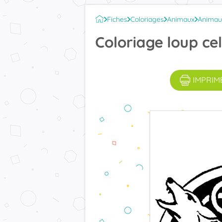
Fiches
Coloriages
Animaux
Animau
Coloriage loup ce
IMPRIM