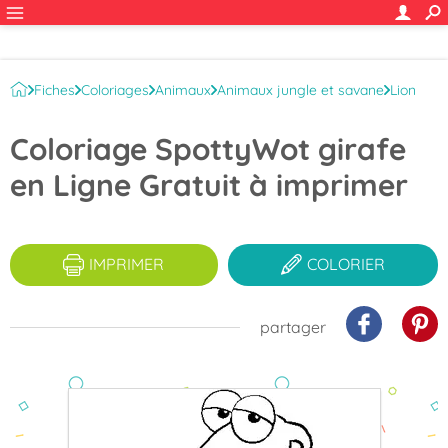
Fiches
Coloriages
Animaux
Animaux jungle et savane
Lion
Coloriage SpottyWot girafe
en Ligne Gratuit à imprimer
IMPRIMER
COLORIER
partager