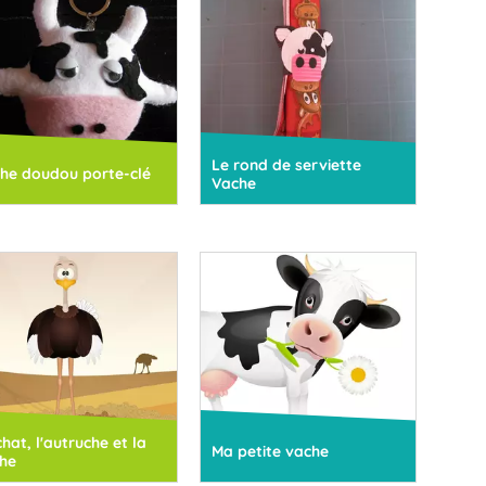
Le rond de serviette
he doudou porte-clé
Vache
chat, l'autruche et la
Ma petite vache
he