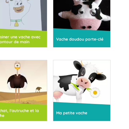
siner une vache avec
Vache doudou porte-clé
contour de main
chat, l'autruche et la
Ma petite vache
he