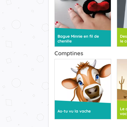
Bague Minnie en fil de
Des
chenille
le 
Comptines
Le 
As-tu vu la vache
vac