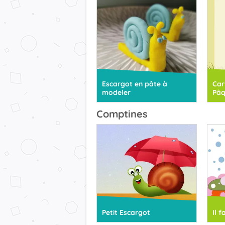
Escargot en pâte à
Car
modeler
Pâq
Comptines
Petit Escargot
Il 