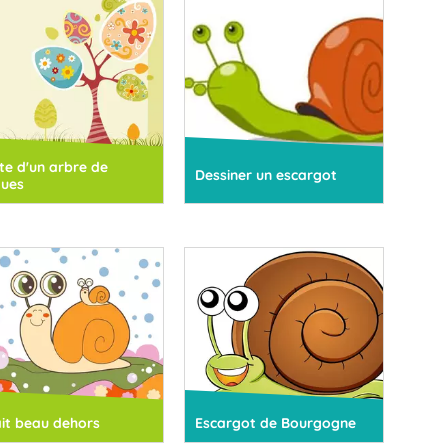
te d'un arbre de
Dessiner un escargot
ues
fait beau dehors
Escargot de Bourgogne