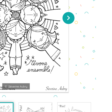
© Séverine Aubry