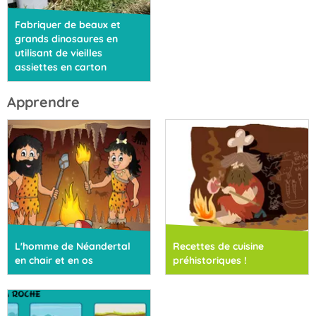
Fabriquer de beaux et
grands dinosaures en
utilisant de vieilles
assiettes en carton
Apprendre
L'homme de Néandertal
Recettes de cuisine
en chair et en os
préhistoriques !