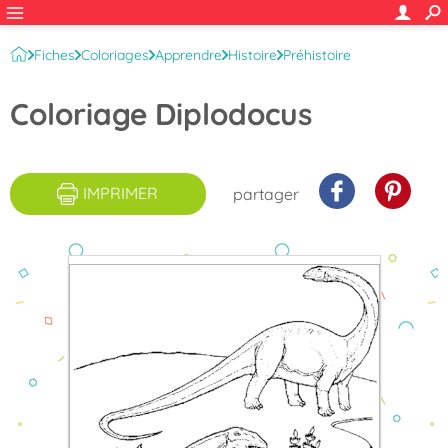
Fiches
Coloriages
Apprendre
Histoire
Préhistoire
Coloriage Diplodocus
IMPRIMER
partager