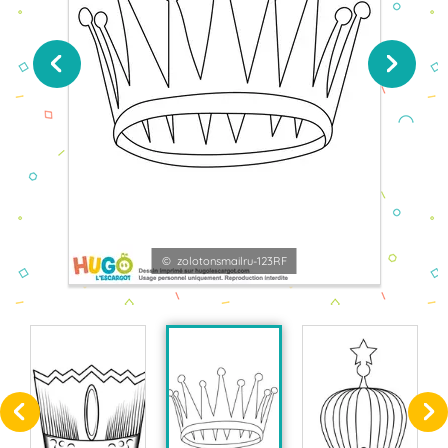
© zolotonsmailru-123RF