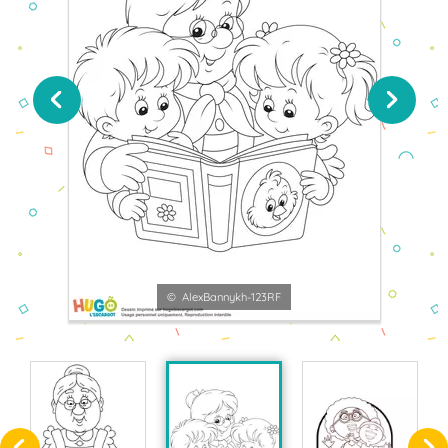
© AlexBannykh-123RF