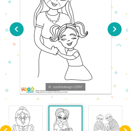
© vanilladesign-123RF