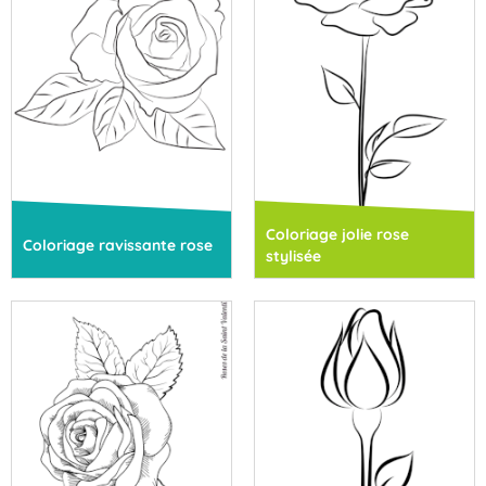
Coloriage jolie rose
Coloriage ravissante rose
stylisée