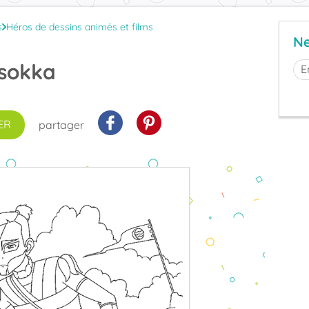
s
Héros de dessins animés et films
Ne
 sokka
ER
partager