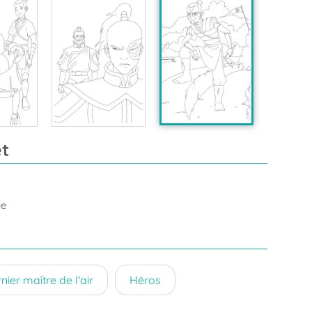
t
ge
nier maître de l'air
Héros