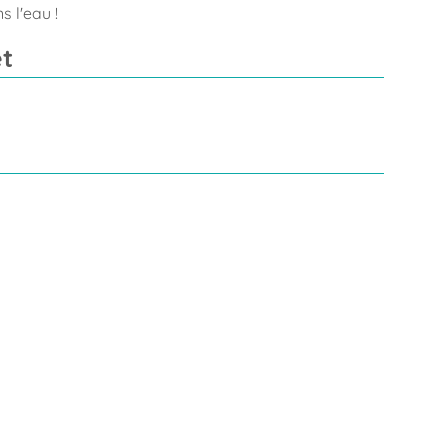
s l'eau !
t