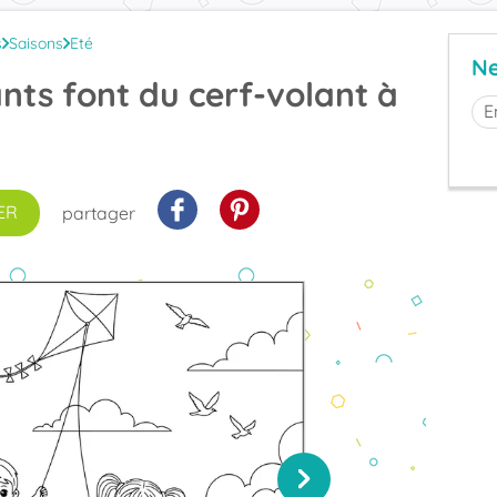
s
Saisons
Eté
Ne
ants font du cerf-volant à
ER
partager