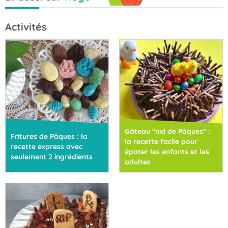
Activités
Gâteau "nid de Pâques" :
Fritures de Pâques : la
la recette facile pour
recette express avec
épater les enfants et les
seulement 2 ingrédients
adultes