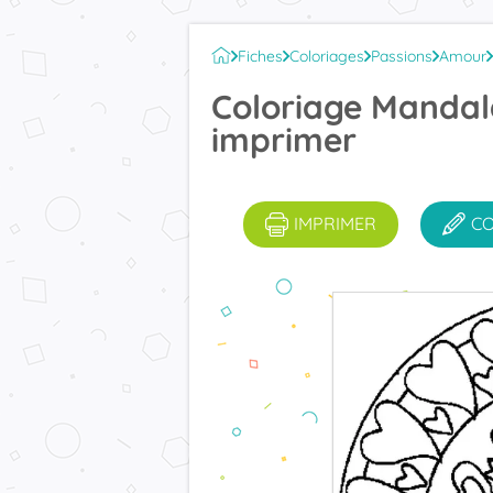
Fiches
Coloriages
Passions
Amour
Coloriage Mandala
imprimer
IMPRIMER
C