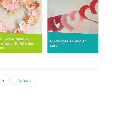
joli cœur fleuri en
Guirlandes en papier
ier pour la fête des
cœur
es
la
Coeurs