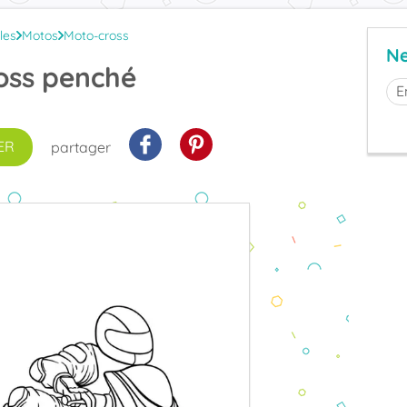
les
Motos
Moto-cross
Ne
oss penché
ER
partager