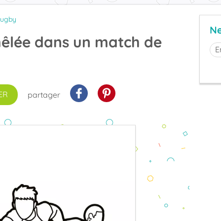
ugby
Ne
mêlée dans un match de
ER
partager