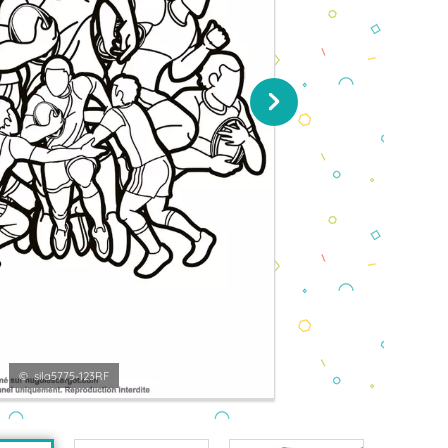
© sila5775-123RF