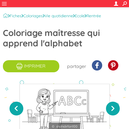
Fiches
Coloriages
Vie quotidienne
Ecole
Rentrée
Coloriage maîtresse qui
apprend l'alphabet
IMPRIMER
partager
© shahidirfan100