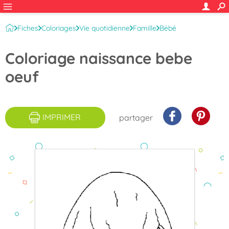
Fiches
Coloriages
Vie quotidienne
Famille
Bébé
Coloriage naissance bebe
oeuf
IMPRIMER
partager