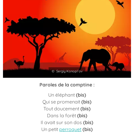
© Sergiy Konopl`ov
Paroles de la comptine :
Un éléphant
(bis)
Qui se promenait
(bis)
Tout doucement
(bis)
Dans la forêt
(bis)
Il avait sur son dos
(bis)
Un petit
perroquet
(bis)