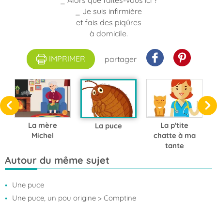
_ Alors que faites-vous ici ?
_ Je suis infirmière
et fais des piqûres
à domicile.
IMPRIMER
partager
La mère
La p'tite
La puce
Michel
chatte à ma
tante
Autour du même sujet
Une puce
Une puce, un pou origine
> Comptine