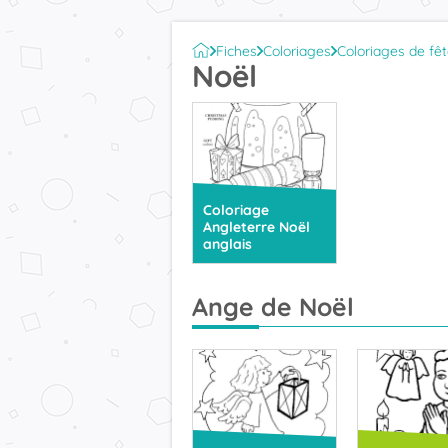
Fiches
Coloriages
Coloriages de fê
Noël
Coloriage
Angleterre Noël
anglais
Ange de Noël