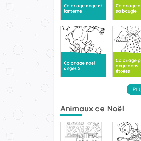
Coloriage ange et
Coloriage a
lanterne
sa bougie
Coloriage p
Coloriage noel
ange dans l
anges 2
étoiles
PL
Animaux de Noël