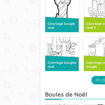
Coloriage bougie
Coloriage b
noel
noel 3
Coloriage bougies
Coloriage n
noel
bougie
PLUS
Boules de Noël