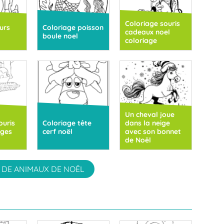
Coloriage souris
urs
Coloriage poisson
cadeaux noel
boule noel
coloriage
Un cheval joue
ouris
Coloriage tête
dans la neige
ages
cerf noël
avec son bonnet
de Noël
 DE ANIMAUX DE NOËL