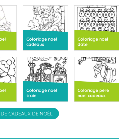
oel
Coloriage noel
Coloriage noel
cadeaux
date
oel
Coloriage noel
Coloriage pere
train
noel cadeaux
 DE CADEAUX DE NOËL