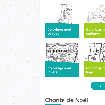
Coloriage noel
Coloriage n
cadeau
cadeaux
Coloriage noel
Coloriage n
jouets
luge
PLUS
Chants de Noël