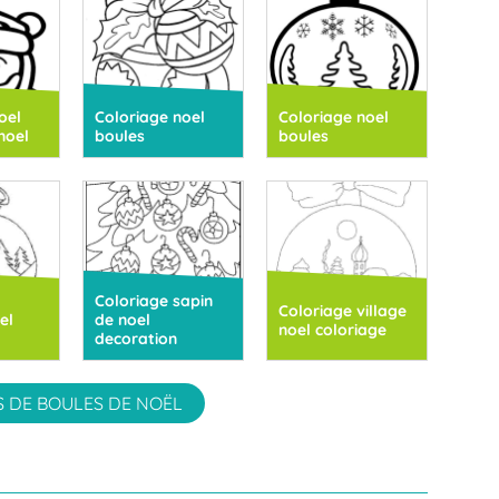
oel
Coloriage noel
Coloriage noel
noel
boules
boules
Coloriage sapin
Coloriage village
el
de noel
noel coloriage
decoration
S DE BOULES DE NOËL