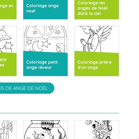
Coloriage les
nge et
Coloriage ange
anges de Noël
noel
dans le ciel
etit
Coloriage petit
Coloriage prière
es
ange rêveur
d'un ange
US DE ANGE DE NOËL