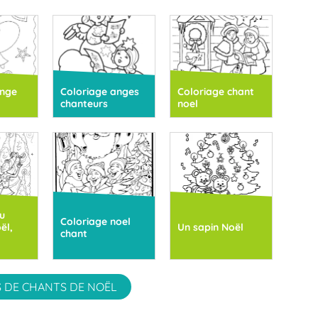
ange
Coloriage anges
Coloriage chant
chanteurs
noel
u
Coloriage noel
ël,
Un sapin Noël
chant
 DE CHANTS DE NOËL