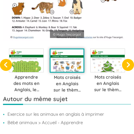
© Hugo l'escargot
Apprendre
Mots croisés
Mots croisés
des mots en
en Anglais
en Anglais
Anglais, les
sur le thème
sur le thème
fruits série 1
des cadeaux
des animaux
Autour du même sujet
de Noël
sauvages
Exercice sur les animaux en anglais à imprimer
Bébé animaux
> Accueil - Apprendre