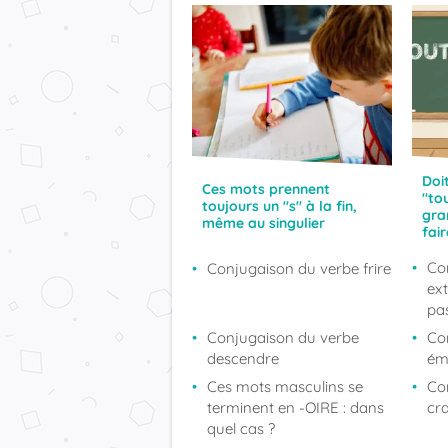
Doi
Ces mots prennent
"to
toujours un "s" à la fin,
gra
même au singulier
fair
Co
Conjugaison du verbe frire
ext
pa
Conjugaison du verbe
Co
descendre
ém
Ces mots masculins se
Co
terminent en -OIRE : dans
cr
quel cas ?