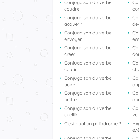
Conjugaison du verbe
Co
coudre
co
Conjugaison du verbe
Co
acquérir
de
Conjugaison du verbe
Co
envoyer
es
Conjugaison du verbe
Co
créer
do
Conjugaison du verbe
Co
courir
cho
Conjugaison du verbe
Co
boire
ap
Conjugaison du verbe
Co
naître
an
Conjugaison du verbe
Co
cueillir
vei
Rè
C'est quoi un palindrome ?
é/
Conjugaison du verbe
Co