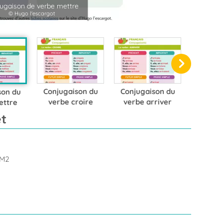
ugaison de verbe mettre
© Hugo l'escargot
Conjugaison du
Conjugaison du
son du
verbe croire
verbe arriver
ettre
t
CM2