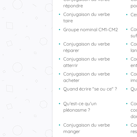
répondre
po
Conjugaison du verbe
Ces
taire
Co
Groupe nominal CM1-CM2
suf
Conjugaison du verbe
Co
réparer
la
Conjugaison du verbe
Co
atterrir
en
Conjugaison du verbe
Co
acheter
im
Quand écrire "se ou ce" ?
Qu
Qu'est-ce qu'un
Co
pléonasme ?
coo
don
Conjugaison du verbe
Co
manger
res