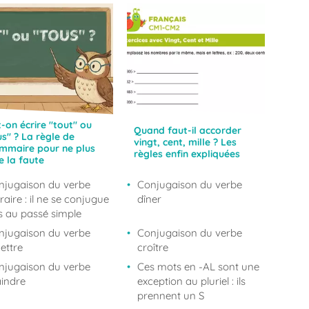
t-on écrire "tout" ou
Quand faut-il accorder
us" ? La règle de
vingt, cent, mille ? Les
mmaire pour ne plus
règles enfin expliquées
e la faute
njugaison du verbe
Conjugaison du verbe
raire : il ne se conjugue
dîner
s au passé simple
njugaison du verbe
Conjugaison du verbe
ettre
croître
njugaison du verbe
Ces mots en -AL sont une
aindre
exception au pluriel : ils
prennent un S