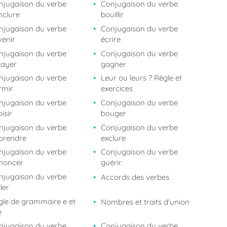
njugaison du verbe
Conjugaison du verbe
nclure
bouillir
njugaison du verbe
Conjugaison du verbe
venir
écrire
njugaison du verbe
Conjugaison du verbe
sayer
gagner
njugaison du verbe
Leur ou leurs ? Règle et
rmir
exercices
njugaison du verbe
Conjugaison du verbe
isir
bouger
njugaison du verbe
Conjugaison du verbe
prendre
exclure
njugaison du verbe
Conjugaison du verbe
noncer
guérir
njugaison du verbe
Accords des verbes
ller
gle de grammaire e et
Nombres et traits d'union
è
njugaison du verbe
Conjugaison du verbe