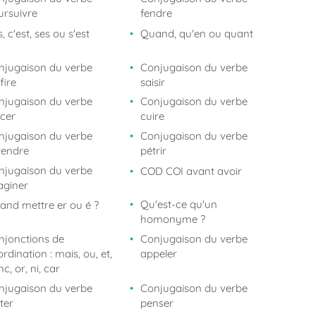
ursuivre
fendre
, c'est, ses ou s'est
Quand, qu'en ou quant
njugaison du verbe
Conjugaison du verbe
fire
saisir
njugaison du verbe
Conjugaison du verbe
ncer
cuire
njugaison du verbe
Conjugaison du verbe
tendre
pétrir
njugaison du verbe
COD COI avant avoir
aginer
Qu'est-ce qu'un
and mettre er ou é ?
homonyme ?
njonctions de
Conjugaison du verbe
rdination : mais, ou, et,
appeler
c, or, ni, car
njugaison du verbe
Conjugaison du verbe
ter
penser