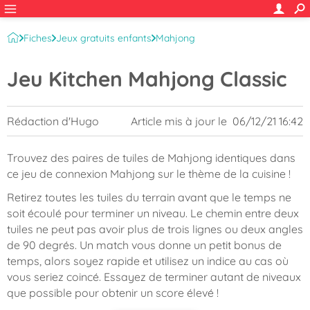
Fiches
Jeux gratuits enfants
Mahjong
Jeu Kitchen Mahjong Classic
Rédaction d'Hugo
Article mis à jour le
06/12/21 16:42
Trouvez des paires de tuiles de Mahjong identiques dans
ce jeu de connexion Mahjong sur le thème de la cuisine !
Retirez toutes les tuiles du terrain avant que le temps ne
soit écoulé pour terminer un niveau. Le chemin entre deux
tuiles ne peut pas avoir plus de trois lignes ou deux angles
de 90 degrés. Un match vous donne un petit bonus de
temps, alors soyez rapide et utilisez un indice au cas où
vous seriez coincé. Essayez de terminer autant de niveaux
que possible pour obtenir un score élevé !