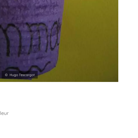
© Hugo l'escargot
leur