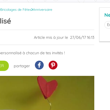
Bricolages de Fêtes
Anniversaire
Ne
isé
Article mis à jour le
27/06/17 16:13
ersonnalisé à chacun de tes invités !
ER
partager