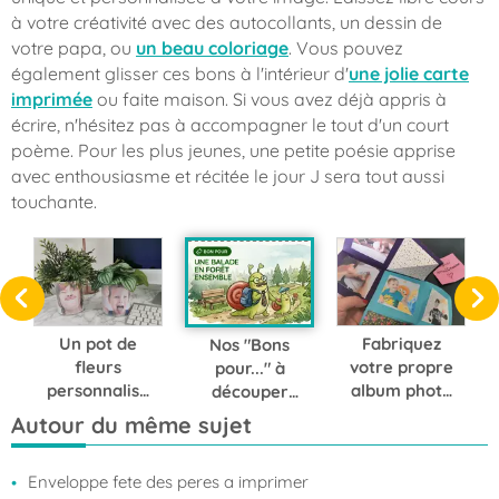
à votre créativité avec des autocollants, un dessin de
votre papa, ou
un beau coloriage
. Vous pouvez
également glisser ces bons à l'intérieur d'
une jolie carte
imprimée
ou faite maison. Si vous avez déjà appris à
écrire, n'hésitez pas à accompagner le tout d'un court
poème. Pour les plus jeunes, une petite poésie apprise
avec enthousiasme et récitée le jour J sera tout aussi
touchante.
Un pot de
Fabriquez
Nos "Bons
fleurs
votre propre
pour..." à
personnalisé
album photo
découper
et rigolo : le
"pop-up",
soi-même
Autour du même sujet
cadeau qui
pour un
pour la fête
va faire
cadeau
des pères
Enveloppe fete des peres a imprimer
sourire papa
simple et