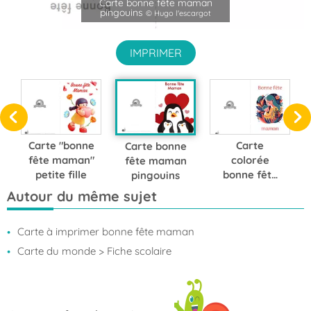
Carte bonne fête maman
pingouins
© Hugo l'escargot
IMPRIMER
Carte "bonne
Carte
Carte bonne
fête maman"
colorée
fête maman
petite fille
bonne fête
pingouins
maman
Autour du même sujet
Carte à imprimer bonne fête maman
Carte du monde
> Fiche scolaire