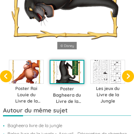
© Disney
Poster Roi
Les jeux du
Poster
Louie du
Livre de la
Bagheera du
Livre de la
Jungle
Livre de la
Jungle
Jungle
Autour du même sujet
Bagheera livre de la jungle
Baloo livre de la jungle
> Accueil - Décoration de chambre