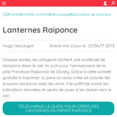
Fiches
Activités enfants
Découpage
Décoration de chambre
Lanternes Raiponce
Hugo l'escargot
Article mis à jour le
21/06/17 20:13
Chaque année, les villageois lâchent une multitude de
lampions dans le ciel. Ils sont pour l'anniversaire de la
jolie Princesse Raiponce de Disney. Grâce à cette activité
gratuite à imprimer, tu peux toi aussi créer et colorier tes
propres lampions avec tes amis. Il te suffit de suivre les
indications données et après de jouer à les lancer vers le
ciel.
TÉLÉCHARGE LE GUIDE POUR CRÉER DES
LANTERNES EN PAPIER RAIPONCE