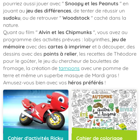
pourriez aussi jouer avec "
Snoopy et les Peanuts
" en
jouant au
jeu des différences
, de tenter de réussir un
sudoku
, ou de retrouver "
Woodstock
" caché dans la
nature.
Quant au film "
Alvin et les Chipmunks
", vous avez au
programme des activités prévues : labyrinthes,
jeu de
mémoire
avec des
cartes à imprimer
et à découper, des
dessins avec des
points à relier
, les recettes de Théodore
pour le goûter, le jeu du chercheur de boulettes de
fromage, la création de
tampons
avec une pomme de
terre et même un superbe masque de Mardi gras !
Amusez-vous bien avec vos
héros préférés
!
Cahier d'activités Ricky
Cahier de coloriage