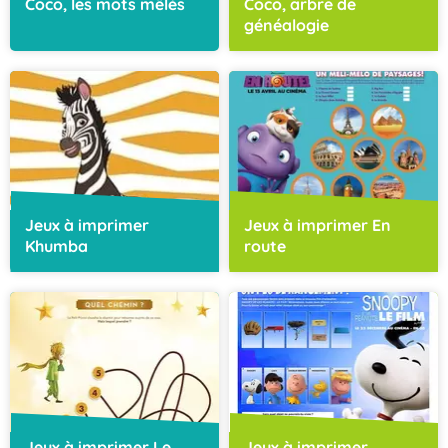
Coco, les mots mêlés
Coco, arbre de
généalogie
Jeux à imprimer
Jeux à imprimer En
Khumba
route
Jeux à imprimer Le
Jeux à imprimer