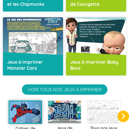
et les Chipmunks
de Courgette
Jeux à imprimer
Jeux à imprimer Baby
Monster Cars
Boss
VOIR TOUS NOS JEUX À IMPRIMER
Jeux de
Tous nos jeux
Cahier de