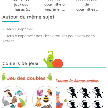
labyrinthe à
de
jeux des
imprimer :
labyrinthes à
héros à
trouvez le
colorier
imprimer
Autour du même sujet
bon chemin !
Jeux a imprimer
Jeux à imprimer : nos idées gratuites pour s'amuser
>
Activité
Cahiers de jeux