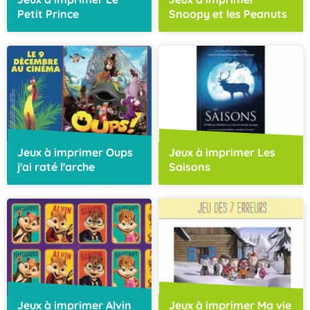
Petit Prince
Snoopy et les Peanuts
Jeux à imprimer Oups
Jeux à imprimer Les
j'ai raté l'arche
Saisons
Jeux à imprimer Alvin
Jeux à imprimer Ma vie