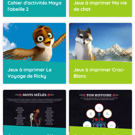
Cahier d'activités Maya
Jeux à imprimer Ma vie
l'abeille 2
de chat
Jeux à imprimer Le
Jeux à imprimer Croc-
Voyage de Ricky
Blanc