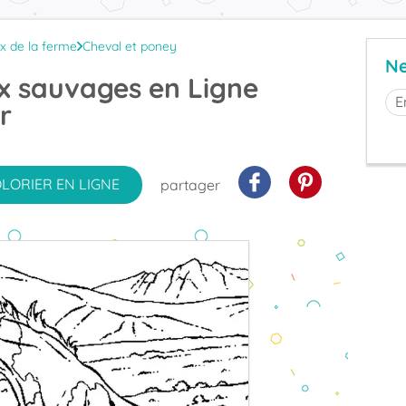
x de la ferme
Cheval et poney
Ne
x sauvages en Ligne
r
OLORIER
EN LIGNE
partager