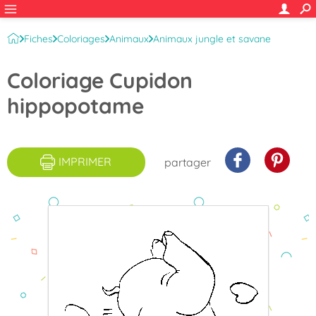
Fiches
Coloriages
Animaux
Animaux jungle et savane
Hippopotame
Coloriage Cupidon
hippopotame
IMPRIMER
partager