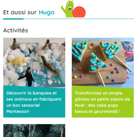
Et aussi sur
Hugo
Activités
Découvrir la banquise et
Transformez un simple
ses animaux en fabriquant
gâteau en petits sapins de
un bac sensoriel
Noël : des cake pops
Montessori
beaux et gourmands !