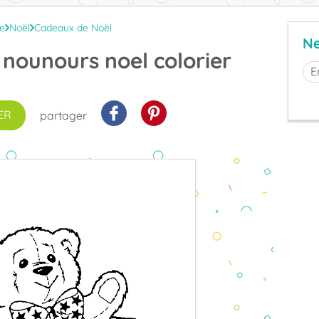
te
Noël
Cadeaux de Noël
Ne
nounours noel colorier
ER
partager