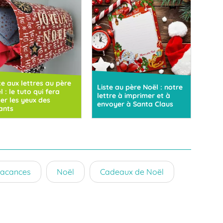
te aux lettres au père
Liste au père Noël : notre
l : le tuto qui fera
lettre à imprimer et à
ller les yeux des
envoyer à Santa Claus
ants
acances
Noël
Cadeaux de Noël