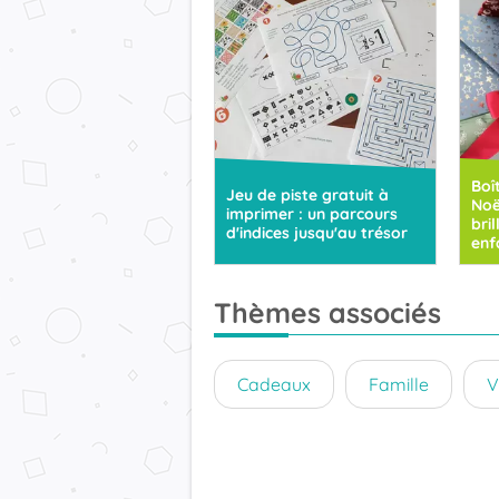
Boî
Jeu de piste gratuit à
Noë
imprimer : un parcours
bri
d'indices jusqu'au trésor
enf
Thèmes associés
Cadeaux
Famille
V