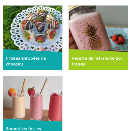
Fraises enrobées de
Recette de milkshake aux
chocolat
fraises
Smoothies faciles