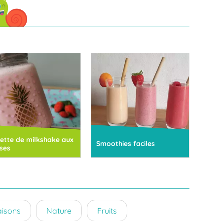
ette de milkshake aux
Smoothies faciles
ises
aisons
Nature
Fruits