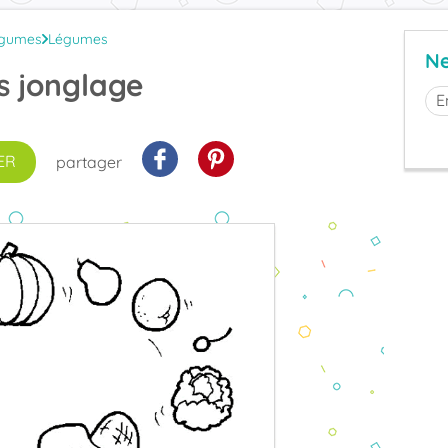
légumes
Légumes
Ne
s jonglage
ER
partager